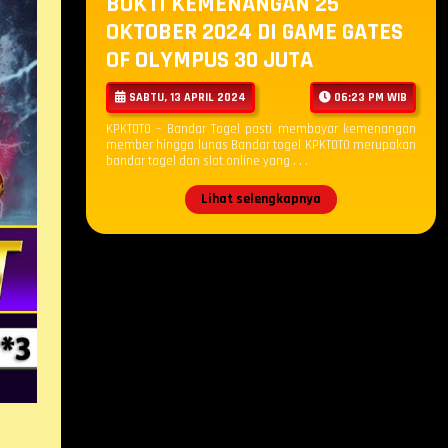
BUKTI KEMENANGAN 25
OKTOBER 2024 DI GAME GATES
OF OLYMPUS 30 JUTA
SABTU, 13 APRIL 2024
06:23 PM WIB
KPKTOTO – Bandar Togel pasti membayar kemenangan
member hingga lunas Bandar togel KPKTOTO merupakan
bandar togel dan slot online yang . . .
Lihat selengkapnya