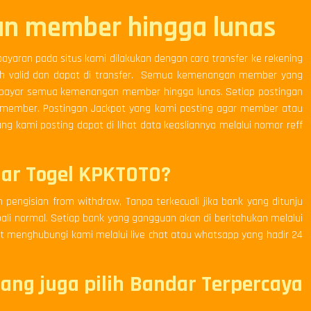
an member hingga lunas
aran pada situs kami dilakukan dengan cara transfer ke rekening
telah valid dan dapat di transfer. Semua kemenangan member yang
embayar semua kemenangan member hingga lunas. Setiap postingan
n member. Postingan Jackpot yang kami posting agar member atau
ng kami posting dapat di lihat data keasliannya melalui nomor reff
dar Togel KPKTOTO?
engisian from withdraw, Tanpa terkecuali jika bank yang ditunju
i normal. Setiap bank yang gangguan akan di beritahukan melalui
 menghubungi kami melalui live chat atau whatsapp yang hadir 24
ang juga pilih Bandar Terpercaya