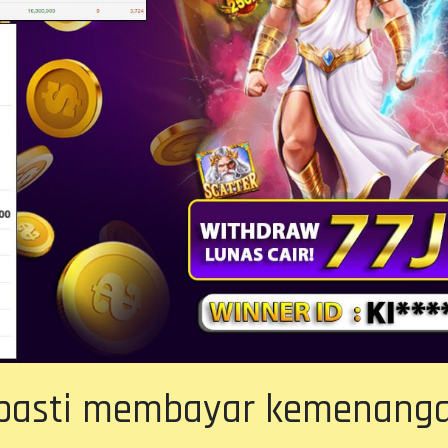
 pasti membayar kemenang