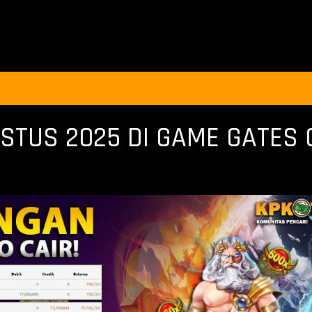
STUS 2025 DI GAME GATES 