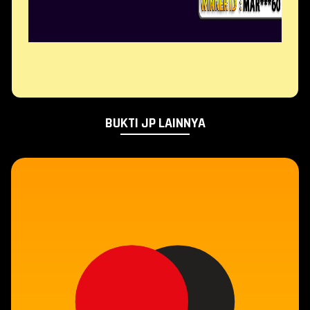
BUKTI JP LAINNYA