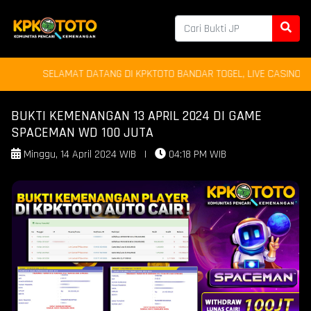
SELAMAT DATANG DI KPKTOTO BANDAR TOGEL, LIVE CASINO & SLO
BUKTI KEMENANGAN 13 APRIL 2024 DI GAME
SPACEMAN WD 100 JUTA
Minggu, 14 April 2024 WIB
|
04:18 PM WIB