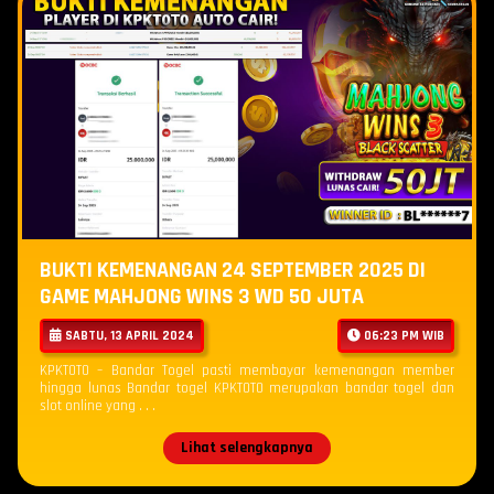
BUKTI KEMENANGAN 24 SEPTEMBER 2025 DI
GAME MAHJONG WINS 3 WD 50 JUTA
SABTU, 13 APRIL 2024
06:23 PM WIB
KPKTOTO – Bandar Togel pasti membayar kemenangan member
hingga lunas Bandar togel KPKTOTO merupakan bandar togel dan
slot online yang . . .
Lihat selengkapnya