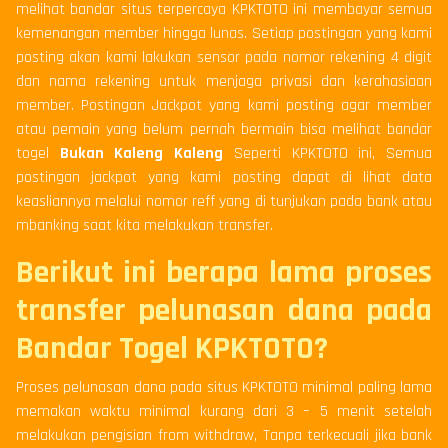
melihat bandar situs terpercaya KPKTOTO ini membayar semua
kemenangan member hingga lunas. Setiap postingan yang kami
posting akan kami lakukan sensor pada nomor rekening 4 digit
dan nama rekening untuk menjaga privasi dan kerahasiaan
member. Postingan Jackpot yang kami posting agar member
atau pemain yang belum pernah bermain bisa melihat bandar
togel
Bukan Kaleng Kaleng
Seperti KPKTOTO ini, Semua
postingan jackpot yang kami posting dapat di lihat data
keasliannya melalui nomor reff yang di tunjukan pada bank atau
mbanking saat kita melakukan transfer.
Berikut ini berapa lama proses
transfer pelunasan dana pada
Bandar Togel KPKTOTO?
Proses pelunasan dana pada situs KPKTOTO minimal paling lama
memakan waktu minimal kurang dari 3 – 5 menit setelah
melakukan pengisian from withdraw, Tanpa terkecuali jika bank