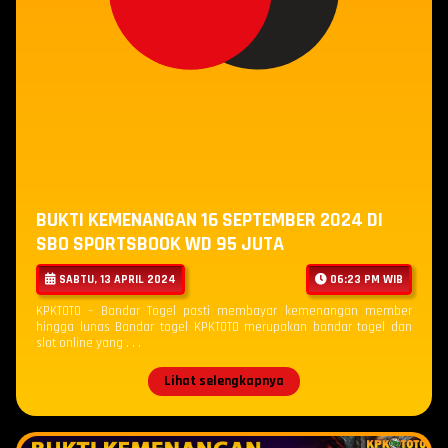
BUKTI KEMENANGAN 16 SEPTEMBER 2024 DI
SBO SPORTSBOOK WD 95 JUTA
SABTU, 13 APRIL 2024
06:23 PM WIB
KPKTOTO – Bandar Togel pasti membayar kemenangan member
hingga lunas Bandar togel KPKTOTO merupakan bandar togel dan
slot online yang . . .
Lihat selengkapnya