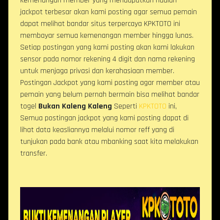
kemenangan member yang mendapatkan hadiah
jackpot terbesar akan kami posting agar semua pemain
dapat melihat bandar situs terpercaya KPKTOTO ini
membayar semua kemenangan member hingga lunas.
Setiap postingan yang kami posting akan kami lakukan
sensor pada nomor rekening 4 digit dan nama rekening
untuk menjaga privasi dan kerahasiaan member.
Postingan Jackpot yang kami posting agar member atau
pemain yang belum pernah bermain bisa melihat bandar
togel
Bukan Kaleng Kaleng
Seperti
KPKTOTO
ini,
Semua postingan jackpot yang kami posting dapat di
lihat data keasliannya melalui nomor reff yang di
tunjukan pada bank atau mbanking saat kita melakukan
transfer.