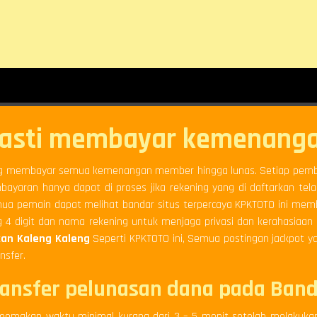
pasti membayar kemenang
ng membayar semua kemenangan member hingga lunas. Setiap pembay
embayaran hanya dapat di proses jika rekening yang di daftarkan 
mua pemain dapat melihat bandar situs terpercaya KPKTOTO ini m
g 4 digit dan nama rekening untuk menjaga privasi dan kerahasiaa
an Kaleng Kaleng
Seperti KPKTOTO ini, Semua postingan jackpot ya
nsfer.
transfer pelunasan dana pada Ban
emakan waktu minimal kurang dari 3 – 5 menit setelah melakukan p