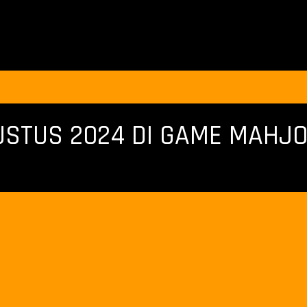
USTUS 2024 DI GAME MAHJ