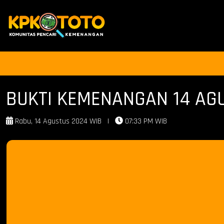
BUKTI KEMENANGAN 14 AG
Rabu, 14 Agustus 2024 WIB
|
07:33 PM WIB