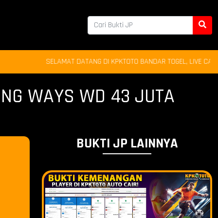
SELAMAT DATANG DI KPKTOTO BANDAR TOGEL, LIVE CASINO & 
ONG WAYS WD 43 JUTA
BUKTI JP LAINNYA