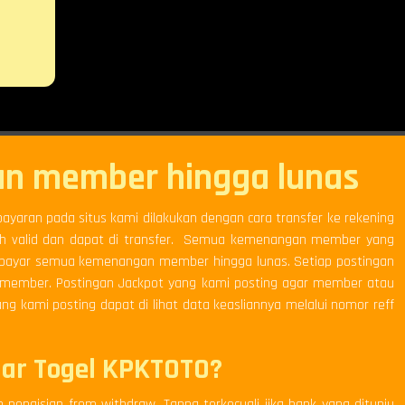
an member hingga lunas
aran pada situs kami dilakukan dengan cara transfer ke rekening
telah valid dan dapat di transfer. Semua kemenangan member yang
embayar semua kemenangan member hingga lunas. Setiap postingan
n member. Postingan Jackpot yang kami posting agar member atau
ng kami posting dapat di lihat data keasliannya melalui nomor reff
dar Togel KPKTOTO?
engisian from withdraw, Tanpa terkecuali jika bank yang ditunju