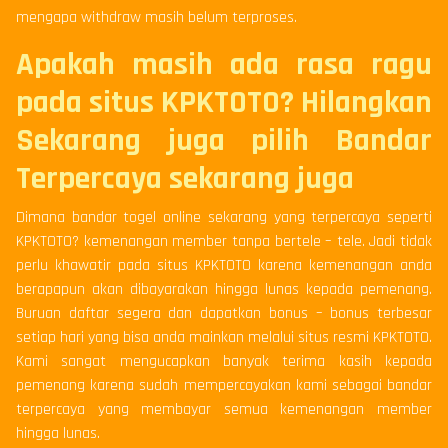
mengapa withdraw masih belum terproses.
Apakah masih ada rasa ragu
pada situs KPKTOTO? Hilangkan
Sekarang juga pilih Bandar
Terpercaya sekarang juga
Dimana bandar togel online sekarang yang terpercaya seperti
KPKTOTO? kemenangan member tanpa bertele – tele. Jadi tidak
perlu khawatir pada situs KPKTOTO karena kemenangan anda
berapapun akan dibayarakan hingga lunas kepada pemenang.
Buruan daftar segera dan dapatkan bonus – bonus terbesar
setiap hari yang bisa anda mainkan melalui situs resmi KPKTOTO.
Kami sangat mengucapkan banyak terima kasih kepada
pemenang karena sudah mempercayakan kami sebagai bandar
terpercaya yang membayar semua kemenangan member
hingga lunas.