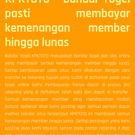
pasti membayar
kemenangan member
hingga lunas
Bandar togel KPKTOTO merupakan bandar togel dan slot online
yang membayar semua kemenangan member hingga lunas.
Setiap pembayaran pada situs kami dilakukan dengan cara
transfer ke rekening tujuan yang sudah di daftarkan pada situs
togel online kami, Pembayaran hanya dapat di proses jika
rekening yang di daftarkan telah valid dan dapat di transfer.
Semua kemenangan member yang mendapatkan hadiah
jackpot terbesar akan kami posting agar semua pemain dapat
melihat bandar situs terpercaya KPKTOTO ini membayar semua
kemenangan member hingga lunas. Setiap postingan yang kami
posting akan kami lakukan sensor pada nomor rekening 4 digit