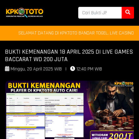
SELAMAT DATANG DI KPKTOTO BANDAR TOGEL, LIVE CASINO & SLOT
BUKTI KEMENANGAN 18 APRIL 2025 DI LIVE GAMES
BACCARAT WD 200 JUTA
Minggu, 20 April 2025 WIB
|
12:40 PM WIB