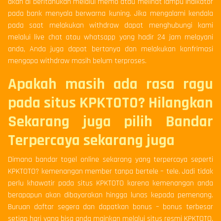
akan di beritahukan melalui memo atau melihat lampu indikator
pada bank menyala berwarna kuning. Jika mengalami kendala
pada saat melakukan withdraw dapat menghubungi kami
melalui live chat atau whatsapp yang hadir 24 jam melayani
anda, Anda juga dapat bertanya dan melakukan konfrimasi
mengapa withdraw masih belum terproses.
Apakah masih ada rasa ragu
pada situs KPKTOTO? Hilangkan
Sekarang juga pilih Bandar
Terpercaya sekarang juga
Dimana bandar togel online sekarang yang terpercaya seperti
KPKTOTO? kemenangan member tanpa bertele – tele. Jadi tidak
perlu khawatir pada situs KPKTOTO karena kemenangan anda
berapapun akan dibayarakan hingga lunas kepada pemenang.
Buruan daftar segera dan dapatkan bonus – bonus terbesar
setiap hari yang bisa anda mainkan melalui situs resmi KPKTOTO.