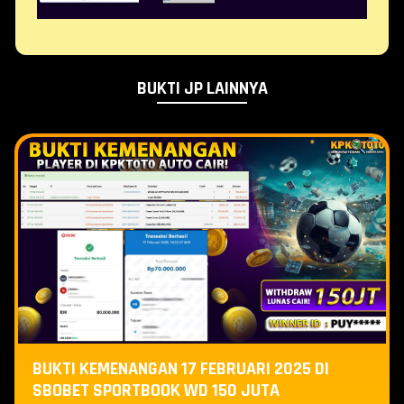
BUKTI JP LAINNYA
BUKTI KEMENANGAN 17 FEBRUARI 2025 DI
SBOBET SPORTBOOK WD 150 JUTA