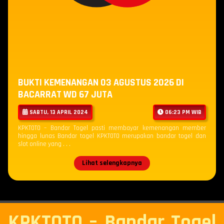
BUKTI KEMENANGAN 03 AGUSTUS 2026 DI
BACARRAT WD 67 JUTA
SABTU, 13 APRIL 2024
06:23 PM WIB
KPKTOTO – Bandar Togel pasti membayar kemenangan member
hingga lunas Bandar togel KPKTOTO merupakan bandar togel dan
slot online yang . . .
Lihat selengkapnya
KPKTOTO – Bandar Togel