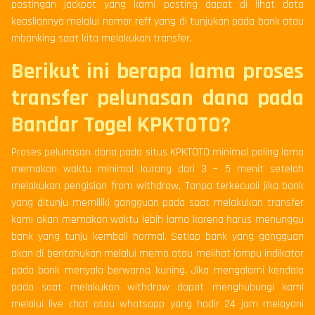
postingan jackpot yang kami posting dapat di lihat data
keasliannya melalui nomor reff yang di tunjukan pada bank atau
mbanking saat kita melakukan transfer.
Berikut ini berapa lama proses
transfer pelunasan dana pada
Bandar Togel KPKTOTO?
Proses pelunasan dana pada situs KPKTOTO minimal paling lama
memakan waktu minimal kurang dari 3 – 5 menit setelah
melakukan pengisian from withdraw, Tanpa terkecuali jika bank
yang ditunju memiliki gangguan pada saat melakukan transfer
kami akan memakan waktu lebih lama karena harus menunggu
bank yang tunju kembali normal. Setiap bank yang gangguan
akan di beritahukan melalui memo atau melihat lampu indikator
pada bank menyala berwarna kuning. Jika mengalami kendala
pada saat melakukan withdraw dapat menghubungi kami
melalui live chat atau whatsapp yang hadir 24 jam melayani