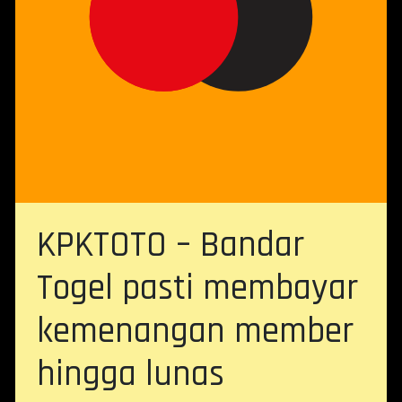
KPKTOTO – Bandar
Togel pasti membayar
kemenangan member
hingga lunas