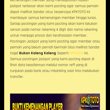
kemenangan member yang mendapatkan hadiah
jackpot terbesar akan kami posting agar semua pemain
dapat melihat bandar situs terpercaya KPKTOTO ini
membayar semua kemenangan member hingga lunas.
Setiap postingan yang kami posting akan kami lakukan
sensor pada nomor rekening 4 digit dan nama rekening
untuk menjaga privasi dan kerahasiaan member.
Postingan Jackpot yang kami posting agar member atau
pemain yang belum pernah bermain bisa melihat bandar
togel
Bukan Kaleng Kaleng
Seperti
KPKTOTO
ini,
Semua postingan jackpot yang kami posting dapat di
lihat data keasliannya melalui nomor reff yang di
tunjukan pada bank atau mbanking saat kita melakukan
transfer.