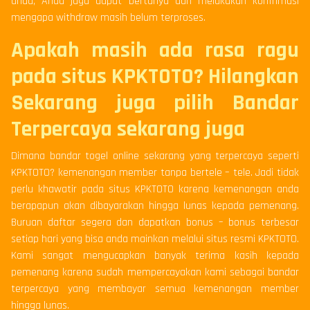
anda, Anda juga dapat bertanya dan melakukan konfrimasi
mengapa withdraw masih belum terproses.
Apakah masih ada rasa ragu
pada situs KPKTOTO? Hilangkan
Sekarang juga pilih Bandar
Terpercaya sekarang juga
Dimana bandar togel online sekarang yang terpercaya seperti
KPKTOTO? kemenangan member tanpa bertele – tele. Jadi tidak
perlu khawatir pada situs KPKTOTO karena kemenangan anda
berapapun akan dibayarakan hingga lunas kepada pemenang.
Buruan daftar segera dan dapatkan bonus – bonus terbesar
setiap hari yang bisa anda mainkan melalui situs resmi KPKTOTO.
Kami sangat mengucapkan banyak terima kasih kepada
pemenang karena sudah mempercayakan kami sebagai bandar
terpercaya yang membayar semua kemenangan member
hingga lunas.