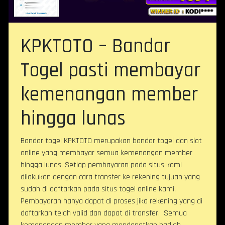
KPKTOTO – Bandar
Togel pasti membayar
kemenangan member
hingga lunas
Bandar togel KPKTOTO merupakan bandar togel dan slot
online yang membayar semua kemenangan member
hingga lunas. Setiap pembayaran pada situs kami
dilakukan dengan cara transfer ke rekening tujuan yang
sudah di daftarkan pada situs togel online kami,
Pembayaran hanya dapat di proses jika rekening yang di
daftarkan telah valid dan dapat di transfer. Semua