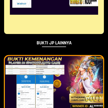
BUKTI JP LAINNYA