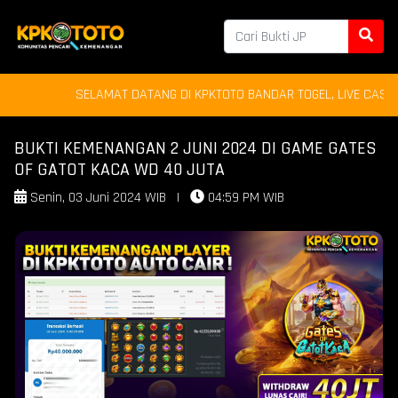
SELAMAT DATANG DI KPKTOTO BANDAR TOGEL, LIVE CASINO & S
BUKTI KEMENANGAN 2 JUNI 2024 DI GAME GATES
OF GATOT KACA WD 40 JUTA
Senin, 03 Juni 2024 WIB
|
04:59 PM WIB