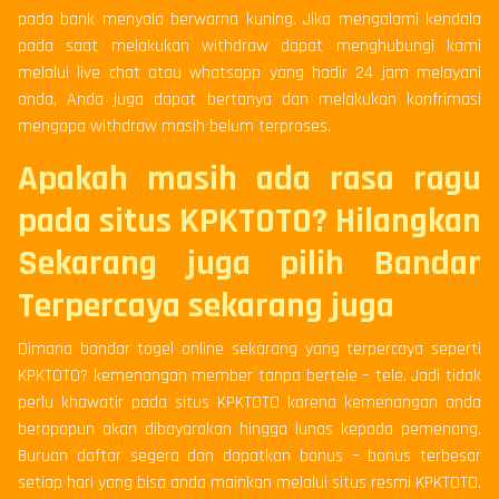
pada bank menyala berwarna kuning. Jika mengalami kendala
pada saat melakukan withdraw dapat menghubungi kami
melalui live chat atau whatsapp yang hadir 24 jam melayani
anda, Anda juga dapat bertanya dan melakukan konfrimasi
mengapa withdraw masih belum terproses.
Apakah masih ada rasa ragu
pada situs KPKTOTO? Hilangkan
Sekarang juga pilih Bandar
Terpercaya sekarang juga
Dimana bandar togel online sekarang yang terpercaya seperti
KPKTOTO? kemenangan member tanpa bertele – tele. Jadi tidak
perlu khawatir pada situs KPKTOTO karena kemenangan anda
berapapun akan dibayarakan hingga lunas kepada pemenang.
Buruan daftar segera dan dapatkan bonus – bonus terbesar
setiap hari yang bisa anda mainkan melalui situs resmi KPKTOTO.