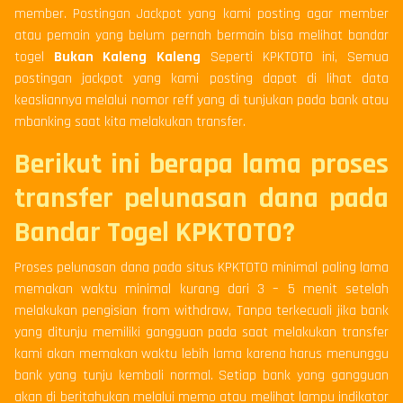
member. Postingan Jackpot yang kami posting agar member
atau pemain yang belum pernah bermain bisa melihat bandar
togel
Bukan Kaleng Kaleng
Seperti KPKTOTO ini, Semua
postingan jackpot yang kami posting dapat di lihat data
keasliannya melalui nomor reff yang di tunjukan pada bank atau
mbanking saat kita melakukan transfer.
Berikut ini berapa lama proses
transfer pelunasan dana pada
Bandar Togel KPKTOTO?
Proses pelunasan dana pada situs KPKTOTO minimal paling lama
memakan waktu minimal kurang dari 3 – 5 menit setelah
melakukan pengisian from withdraw, Tanpa terkecuali jika bank
yang ditunju memiliki gangguan pada saat melakukan transfer
kami akan memakan waktu lebih lama karena harus menunggu
bank yang tunju kembali normal. Setiap bank yang gangguan
akan di beritahukan melalui memo atau melihat lampu indikator