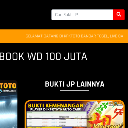
SELAMAT DATANG DI KPKTOTO BANDAR TOGEL, LIVE CASINO & SLO
BOOK WD 100 JUTA
BUKTI JP LAINNYA