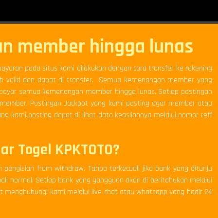
an member hingga lunas
aran pada situs kami dilakukan dengan cara transfer ke rekening
telah valid dan dapat di transfer. Semua kemenangan member yang
embayar semua kemenangan member hingga lunas. Setiap postingan
n member. Postingan Jackpot yang kami posting agar member atau
ng kami posting dapat di lihat data keasliannya melalui nomor reff
dar Togel KPKTOTO?
engisian from withdraw, Tanpa terkecuali jika bank yang ditunju
i normal. Setiap bank yang gangguan akan di beritahukan melalui
 menghubungi kami melalui live chat atau whatsapp yang hadir 24